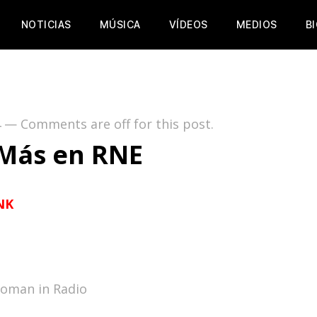
NOTICIAS
MÚSICA
VÍDEOS
MEDIOS
B
4
—
Comments are off for this post.
Más en RNE
NK
Roman in
Radio