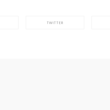
TWITTER
BOOK
SHARE ON TWITTER
SHA